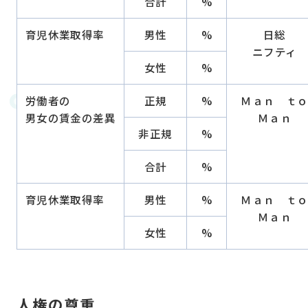
合計
%
育児休業取得率
男性
%
日総
ニフティ
女性
%
労働者の
正規
%
Ｍａｎ ｔ
男女の賃金の差異
Ｍａｎ
非正規
%
合計
%
育児休業取得率
男性
%
Ｍａｎ ｔ
Ｍａｎ
女性
%
人権の尊重