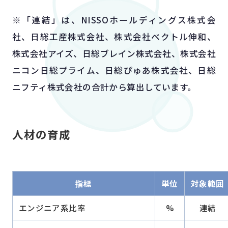
※「連結」は、NISSOホールディングス株式会
IR・投資家情報
社、日総工産株式会社、株式会社ベクトル伸和、
株式会社アイズ、日総ブレイン株式会社、株式会社
個人投資家の皆さまへ
ニコン日総プライム、日総ぴゅあ株式会社、日総
ニフティ株式会社の合計から算出しています。
経営方針
業績・財務情報
人材の育成
IRイベント
指標
単位
対象範囲
IR資料室
エンジニア系比率
%
連結
株式・社債情報