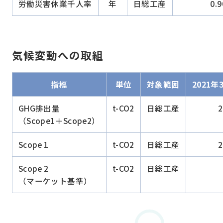
労働災害休業千人率
年
日総工産
0.9
気候変動への取組
指標
単位
対象範囲
2021年
GHG排出量
t-CO2
日総工産
2
（Scope1＋Scope2）
Scope 1
t-CO2
日総工産
2
Scope 2
t-CO2
日総工産
（マーケット基準）