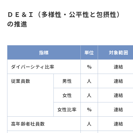
資本提携・事業承継等のご相談
ＤＥ＆Ｉ（多様性・公平性と包摂性）
の推進
日総工産
指標
単位
対象範囲
ダイバーシティ比率
%
連結
従業員数
男性
人
連結
サイトポリシー
情報セキュリティポリシー
女性
人
連結
プライバシーポリシー
サイトマップ
女性比率
%
連結
高年齢者社員数
人
連結
日本語
English