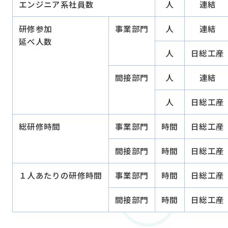
エンジニア系社員数
人
連結
研修参加
事業部門
人
連結
よくあるご質問
延べ人数
人
日総工産
IRニュース
間接部門
人
連結
IRサイトマップ
人
日総工産
免責事項
総研修時間
事業部門
時間
日総工産
IRサイトの使い方
間接部門
時間
日総工産
お問い合わせ
１人あたりの研修時間
事業部門
時間
日総工産
間接部門
時間
日総工産
総合お問い合わせ
IRについてのお問い合わせ