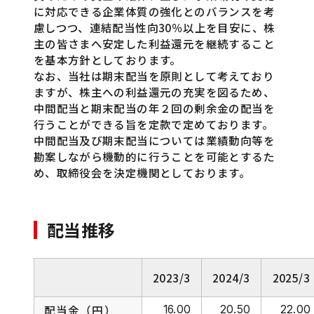
に対応できる企業体質の強化とのバランスを考
慮しつつ、連結配当性向30％以上を目安に、株
主の皆さまへ安定した利益還元を継続すること
IR・投資家情報
を基本方針としております。
なお、当社は期末配当を原則として考えており
ますが、株主への利益還元の充実を図るため、
個人投資家の皆さまへ
中間配当と期末配当の年２回の剰余金の配当を
行うことができる旨を定款で定めております。
経営方針
中間配当及び期末配当については業績動向等を
勘案しながら機動的に行うことを可能とするた
め、取締役会を決定機関としております。
業績・財務情報
配当推移
IRイベント
IR資料室
2023/3
2024/3
2025/3
配当金（円）
16.00
20.50
22.00