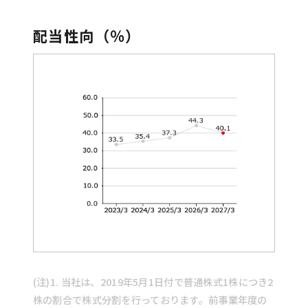
IRについてのお問い合わせ
配当性向（％）
資本提携・事業承継等のご相談
日総工産
サイトポリシー
情報セキュリティポリシー
プライバシーポリシー
サイトマップ
日本語
English
(注)1. 当社は、2019年5月1日付で普通株式1株につき2
株の割合で株式分割を行っております。前事業年度の