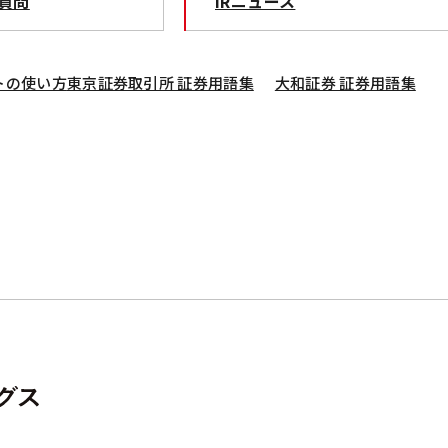
質問
IRニュース
トの使い方
東京証券取引所 証券用語集
大和証券 証券用語集