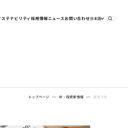
サステナビリティ
採用情報
ニュース
お問い合わせ
日本語
投資家の皆さまへ
トップメッセージ
IRニュース
・日総工産株式会社
方針
サステナビリティに関する基本的な考え方
プレスリリース
・Man to Man株式会社
・財務情報
日総グループが取り組む重点課題
サステナビリティ
イベント
社会：「人」への取り組み
お知らせ
・日総グループ採用情報
資料室
環境：「気候変動」への取り組み
・社債情報
ガバナンス：「ガバナンス」の強化
トップページ
IR・投資家情報
経営方針
あるご質問
報告書
情報
サステナビリティデータブック