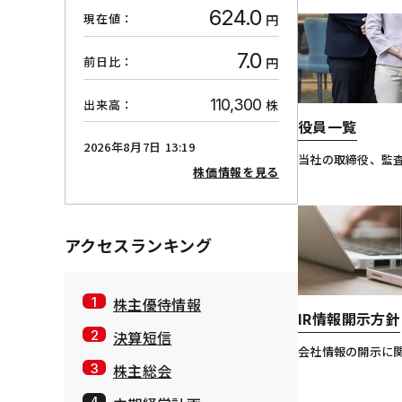
624.0
現在値：
円
7.0
前日比：
円
110,300
出来高：
株
役員一覧
2026年8月7日 13:19
当社の取締役、監
株価情報を見る
アクセスランキング
株主優待情報
IR情報開示方針
決算短信
会社情報の開示に
株主総会