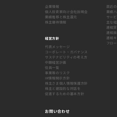
企業情報
直近の
個人投資家向け会社説明会
業績ハ
業績推移と株主還元
サービ
株主優待情報
主な経
連結貸
連結損
連結キ
経営方針
フロー
代表メッセージ
コーポレート・ガバナンス
サステナビリティの考え方
中期経営計画
役員一覧
事業等のリスク
IR情報開示方針
株主さま個人情報保護方針
株主と建設的な対話を
促進するための基本方針
お問い合わせ