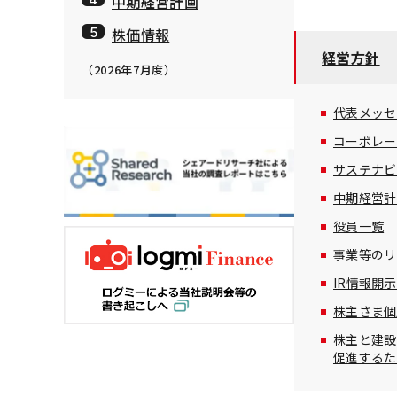
中期経営計画
株価情報
経営方針
（2026年7月度）
代表メッセ
コーポレー
サステナビ
中期経営計
役員一覧
事業等のリ
IR情報開
株主さま個
株主と建設
促進するた