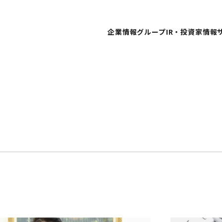
企業情報
グループ
IR・投資家情報
代表メッセージ
個人
グループビジョン
経営
会社概要
業績
役員一覧
IR
沿革
IR
企業倫理
株式
よく
株価