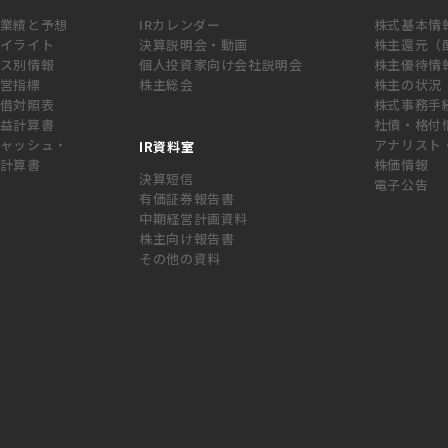
業績と予想
IRカレンダー
株式基本情
イライト
決算説明会・動画
株主還元（
ス別情報
個人投資家向け会社説明会
株主優待情
営指標
株主総会
株主の状況
借対照表
株式事務手
益計算書
社債・格付
ャッシュ・
アナリスト
IR資料室
計算書
株価情報
決算短信
電子公告
有価証券報告書
中期経営計画資料
株主向け報告書
その他の資料