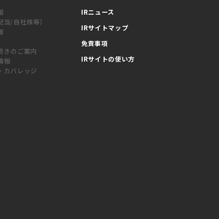
報
IRニュース
配当/自社株等）
IRサイトマップ
報
免責事項
続きのご案内
IRサイトの使い方
情報
・カバレッジ